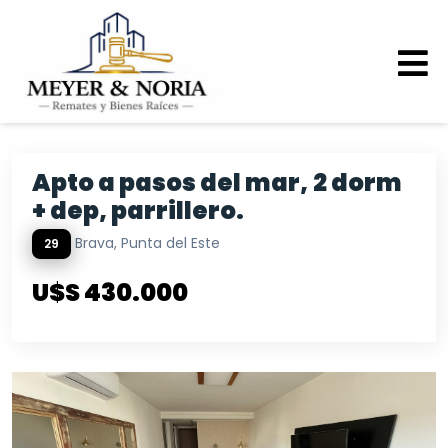
Apto a pasos del mar, 2 dorm
+ dep, parrillero.
Brava, Punta del Este
29
U$S 430.000