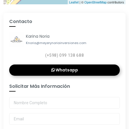
Leaflet
| ©
OpenStreetMap
contributors
Contacto
Karina Noria
Knoria@meyerynoriainversiones.com
(+598) 099 138 688
Whatsapp
Solicitar Más Información