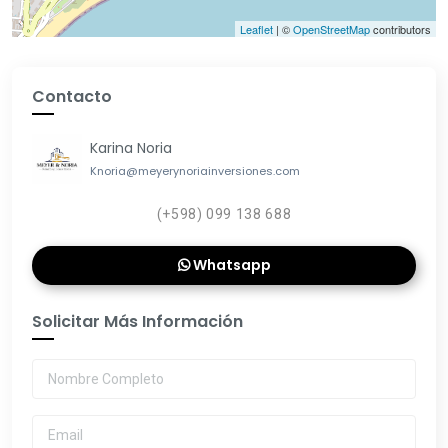
Leaflet
| ©
OpenStreetMap
contributors
Contacto
Karina Noria
Knoria@meyerynoriainversiones.com
(+598) 099 138 688
Whatsapp
Solicitar Más Información