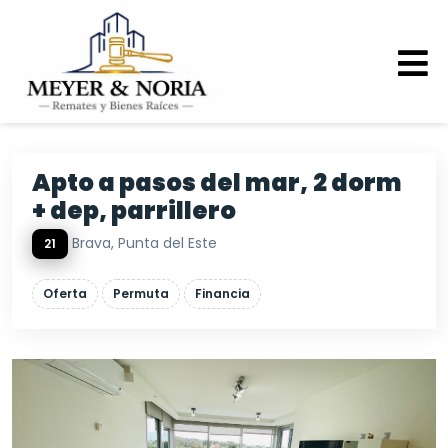
Apto a pasos del mar, 2 dorm
+ dep, parrillero
Brava, Punta del Este
21
Oferta
Permuta
Financia